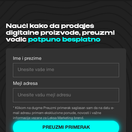
Nauči kako da prodaješ
digitalne proizvode, preuzmi
vodič
potpuno besplatno
Ime i prezime
Mejl adresa
* Klikom na dugme Preuzmi primerak saglasan sam da na datu e-
mail adresu primam ekskluzivne ponude, novosti i važne
informacije vezane za Leksa Marketing brend.